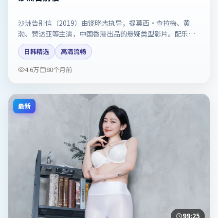
沙洲告别信（2019）由饶晓志执导，提莫西·查拉梅、黄
渤、赞达亚等主演，中国香港出品的悬疑类型影片。配乐与
剪辑强化了宿命感。剧情简介与主创信息可供检索参考，上
日韩精选
高清流畅
映日期以片方资料为准。
4.6万
80个月前
最新
99:25