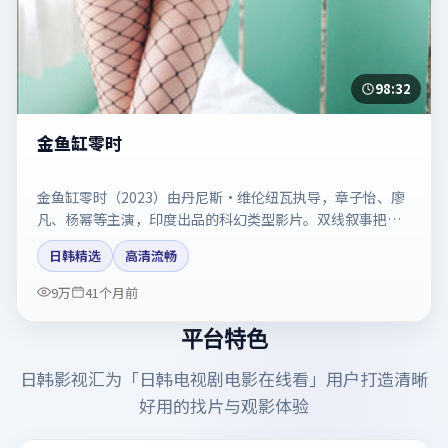
98:32
金鱼缸零时
金鱼缸零时（2023）由丹尼斯·维伦纽瓦执导，章子怡、廖
凡、杨幂等主演，印度出品的科幻类型影片。双线叙事把悬
念保持到最后一刻。剧情简介与主创信息可供检索参考，上
日韩精选
高清流畅
映日期以片方资料为准。
9万
41个月前
平台特色
日韩影视汇
为「
日韩电视剧电影在线看
」用户打造清晰
好用的找片与观影体验