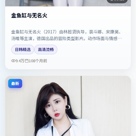
金鱼缸与无名火
金鱼缸与无名火（2017）由林超贤执导，裴斗娜、宋康昊、
汤唯等主演，德国出品的冒险类型影片。动作场面与情感戏
比例拿捏得当。剧情简介与主创信息可供检索参考，上映日
日韩精选
高清流畅
期以片方资料为准。
9.4万
108个月前
最新