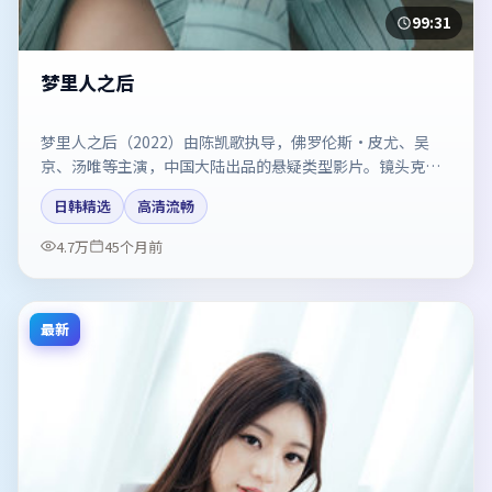
99:31
梦里人之后
梦里人之后（2022）由陈凯歌执导，佛罗伦斯·皮尤、吴
京、汤唯等主演，中国大陆出品的悬疑类型影片。镜头克制
却充满张力，人物弧光完整。剧情简介与主创信息可供检索
日韩精选
高清流畅
参考，上映日期以片方资料为准。
4.7万
45个月前
最新