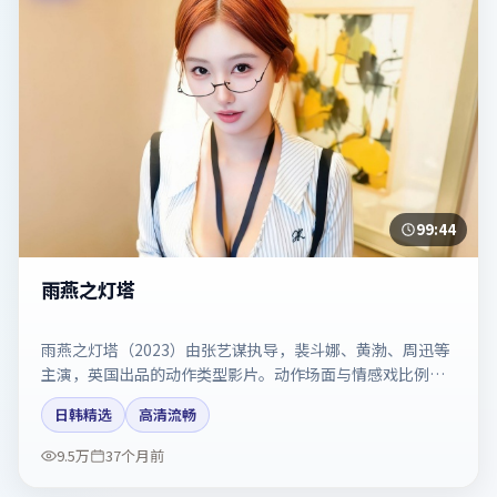
99:44
雨燕之灯塔
雨燕之灯塔（2023）由张艺谋执导，裴斗娜、黄渤、周迅等
主演，英国出品的动作类型影片。动作场面与情感戏比例拿
捏得当。剧情简介与主创信息可供检索参考，上映日期以片
日韩精选
高清流畅
方资料为准。
9.5万
37个月前