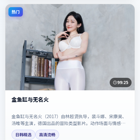
热门
99:25
金鱼缸与无名火
金鱼缸与无名火（2017）由林超贤执导，裴斗娜、宋康昊、
汤唯等主演，德国出品的冒险类型影片。动作场面与情感戏
比例拿捏得当。剧情简介与主创信息可供检索参考，上映日
日韩精选
高清流畅
期以片方资料为准。