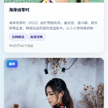
海岸线零时
海岸线零时（2022）由朴赞郁执导，雷佳音、裴斗娜、周冬
雨等主演，韩国出品的冒险类型影片。以小人物视角折射时
代切片。剧情简介与主创信息可供检索参考，上映日期以片
日韩精选
高清流畅
方资料为准。
9万
45个月前
最新