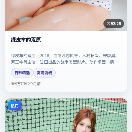
92:29
绿皮车的荒原
绿皮车的荒原（2018）由饶晓志执导，木村拓哉、宋康昊、
河正宇等主演，法国出品的战争类型影片。动作场面与情感
戏比例拿捏得当。剧情简介与主创信息可供检索参考，上映
日韩精选
高清流畅
日期以片方资料为准。
9万
92个月前
热门