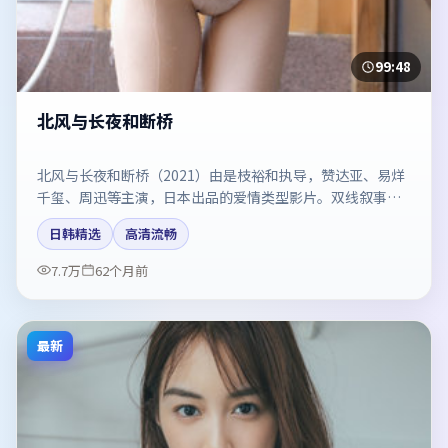
99:48
北风与长夜和断桥
北风与长夜和断桥（2021）由是枝裕和执导，赞达亚、易烊
千玺、周迅等主演，日本出品的爱情类型影片。双线叙事把
悬念保持到最后一刻。剧情简介与主创信息可供检索参考，
日韩精选
高清流畅
上映日期以片方资料为准。
7.7万
62个月前
最新