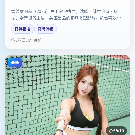
雪线黎明前（2023）由王家卫执导，沈腾、佛罗伦斯·皮
尤、全智贤等主演，美国出品的犯罪类型影片。适合喜欢强
情节与反转的观众。剧情简介与主创信息可供检索参考，上
日韩精选
高清流畅
映日期以片方资料为准。
3万
36个月前
最新
99:10