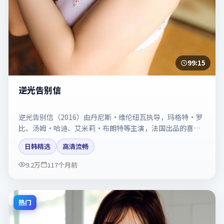
99:15
逆光告别信
逆光告别信（2016）由丹尼斯·维伦纽瓦执导，玛格特·罗
比、汤姆·哈迪、艾米莉·布朗特等主演，法国出品的喜剧
类型影片。动作场面与情感戏比例拿捏得当。剧情简介与主
日韩精选
高清流畅
创信息可供检索参考，上映日期以片方资料为准。
9.2万
117个月前
热门