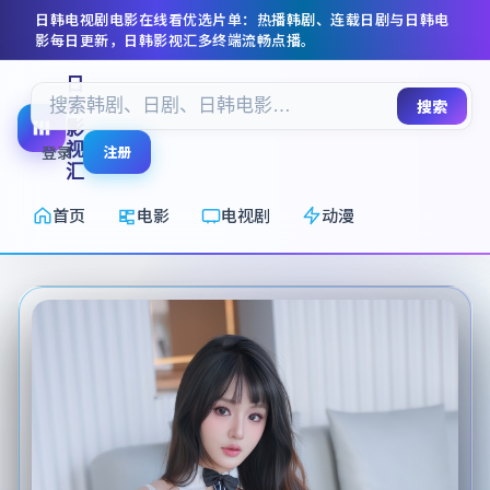
日韩电视剧电影在线看
优选片单：热播韩剧、连载日剧与日韩电
影每日更新，
日韩影视汇
多终端流畅点播。
日
韩
搜索
影
视
登录
注册
汇
首页
电影
电视剧
动漫