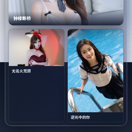
钟楼断桥
无名火荒原
逆光中的你