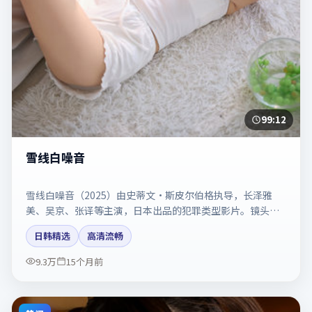
99:12
雪线白噪音
雪线白噪音（2025）由史蒂文·斯皮尔伯格执导，长泽雅
美、吴京、张译等主演，日本出品的犯罪类型影片。镜头克
制却充满张力，人物弧光完整。剧情简介与主创信息可供检
日韩精选
高清流畅
索参考，上映日期以片方资料为准。
9.3万
15个月前