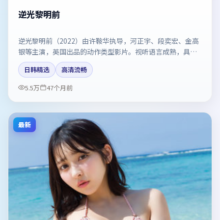
逆光黎明前
逆光黎明前（2022）由许鞍华执导，河正宇、段奕宏、金高
银等主演，英国出品的动作类型影片。视听语言成熟，具备
院线质感。剧情简介与主创信息可供检索参考，上映日期以
日韩精选
高清流畅
片方资料为准。
5.5万
47个月前
最新