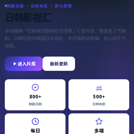
韩剧日剧 · 日韩电影 · 即点即播
日韩影视汇
本站围绕「
日韩电视剧电影在线看
」打造片库，精选高人气韩
剧、口碑日剧与韩国日本电影，多终端即点即播，省心找片不
绕路。
进入片库
最新更新
800+
500+
韩剧日剧
日韩电影
每日
多端