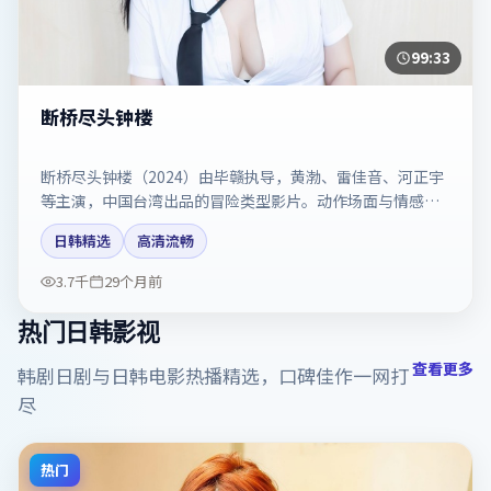
99:33
断桥尽头钟楼
断桥尽头钟楼（2024）由毕赣执导，黄渤、雷佳音、河正宇
等主演，中国台湾出品的冒险类型影片。动作场面与情感戏
比例拿捏得当。剧情简介与主创信息可供检索参考，上映日
日韩精选
高清流畅
期以片方资料为准。
3.7千
29个月前
热门日韩影视
查看更多
韩剧日剧与日韩电影热播精选，口碑佳作一网打
尽
热门