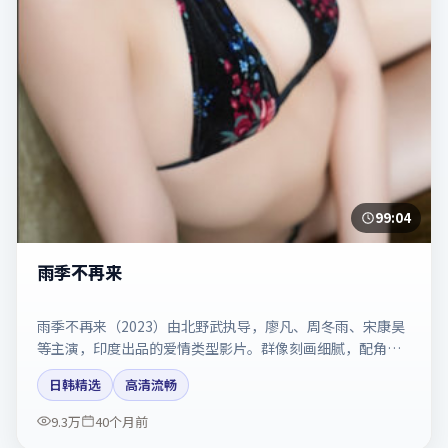
99:04
雨季不再来
雨季不再来（2023）由北野武执导，廖凡、周冬雨、宋康昊
等主演，印度出品的爱情类型影片。群像刻画细腻，配角同
样出彩。剧情简介与主创信息可供检索参考，上映日期以片
日韩精选
高清流畅
方资料为准。
9.3万
40个月前