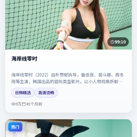
99:10
海岸线零时
海岸线零时（2022）由朴赞郁执导，雷佳音、裴斗娜、周冬
雨等主演，韩国出品的冒险类型影片。以小人物视角折射时
代切片。剧情简介与主创信息可供检索参考，上映日期以片
日韩精选
高清流畅
方资料为准。
9万
45个月前
热门